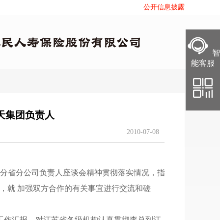
公开信息披露
智
智
能客服
能客服
天集团负责人
2010-07-08
分省分公司负责人座谈会精神贯彻落实情况
，
指
，
就 加强双方合作的有关事宜进行交流和磋
工作汇报
，
对江苏省各级机构认真贯彻李总到江