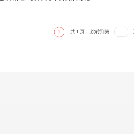
共 1 页
跳转到第
1